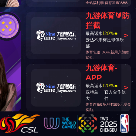
官网
|
九游体育平台官方网站
|
开云足球
|
开云·kaiyun网页登录