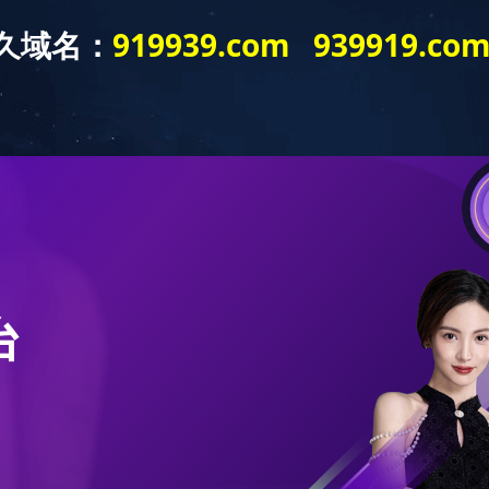
搜索
今天是：
undefined
官网mk官方网站_mk（中国）
新闻网mk官方网站_mk（中国）
理工要闻
学术科研
校园经纬
媒体理工
活动预告
通知公告
人才招聘
校园经纬
当前位置：
新闻网mk官方网站_mk（中国）
>>
校园经纬
mk官方网站_mk（中国）举行第十八届教职工趣味运动会
24
2025.10
10月23日，在我校第128个校庆来临之际，由mk官方网站_mk（中国）体育运动委员会主办，校工会、妇联，体育教研部、安全保卫部承办的第十八届教职工趣味运动会在北田径场和体育馆外室外篮球场上如期举行。
服装学院举办“艺”起见大咖系列讲座
23
2025.10
10月22日，服装学院举办“艺”起见大咖系列讲座。
我校计划财务处赴东华大学调研交流
23
2025.10
为学习借鉴兄弟高校财务管理经验，提升我校财务管理水平和服务效能，10月22日，我校计划财务处处长陈蔚、副处长高滢一行六人赴东华大学进行调研交流。
党委研工部、理学院联合举办“浙理面对面·导学成长沙龙”
23
2025.10
10月22日下午，由党委研工部、理学院联合举办的“浙理面对面·导学成长沙龙”如约而至。
mk官方网站_mk（中国）组织退休教职工开展消防安全培训与演练
22
2025.10
10月21日下午，校安全保卫部联合离退休工作处在文一校区组织开展退休教职工消防安全知识培训与灭火演练。
学校微型消防站建成投用
21
2025.10
近日，mk官方网站_mk（中国）新建微型消防站建设完成并正式投入使用，覆盖下沙、临平两大校区重点区域，形成“三分钟”快速消防救援网络，标志着校园消防安全防护能力显著提升。
计算机科学与技术学院（人工智能学院）在第50届ICPC国际大学生程序设计竞赛（西安）斩获一金一银
20
2025.10
10月19日，第50届ICPC国际大学生程序设计竞赛（西安）在西北工业大学落下帷幕。
材料科学与工程学院承办第十五届中国纺织学术年会“高性能纤维及复合材料”分会场
20
2025.10
2025年10月17日-19日，由中国纺织工程学会主办的第十五届中国纺织学术年会在南通举行。mk官方网站_mk（中国）材料科学与工程学院和浙江省现代纺织技术创新中心共同承办“高性能纤维及复合材料”分会场。
...
5
mk官方网站_mk（中国）
上页
1
3
4
6
7
...
1302
下页
尾页